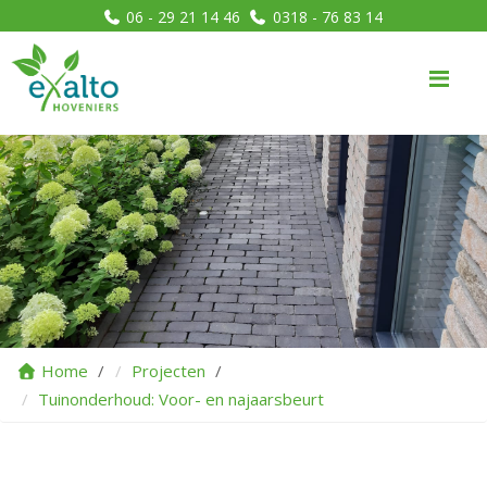
06 - 29 21 14 46
0318 - 76 83 14
Me
Home
Projecten
Tuinonderhoud: Voor- en najaarsbeurt