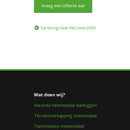
Vraag een offerte aan
Ga terug naar het overzicht
Wat doen wij?
Veranda Veenendaal Aanleggen
Terrasoverkapping Veenendaal
Tuinontwerp Veenendaal