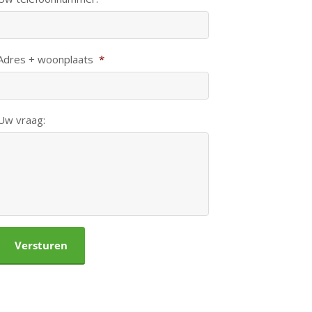
Adres + woonplaats
*
Uw vraag:
CAPTCHA