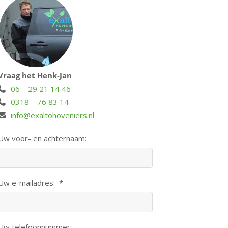
Vraag het Henk-Jan
06 – 29 21 14 46
0318 – 76 83 14
info@exaltohoveniers.nl
Uw voor- en achternaam:
Uw e-mailadres:
*
Uw telefoonnummer: