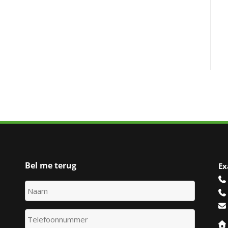
Bel me terug
Ex
Uw
voor-
en
Uw
achternaam
*
telefoonnummer
*