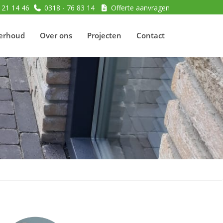
 21 14 46
0318 - 76 83 14
Offerte aanvragen
erhoud
Over ons
Projecten
Contact