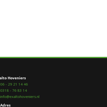
alto Hoveniers
06 - 29 21 14 46
0318 - 76 83 14
info@exaltohoveniers.nl
Adres