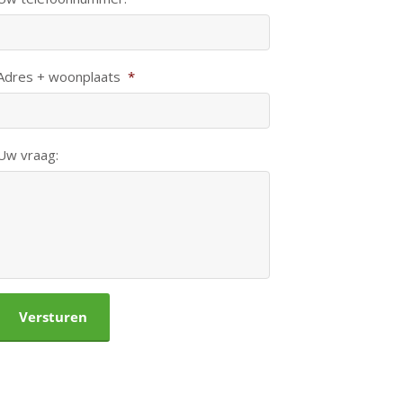
Adres + woonplaats
*
Uw vraag:
CAPTCHA