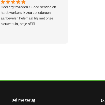
Heel erg tevreden ! Goed service en
Recent onze tuin l
hardewerkers ik zou ze iedereen
Exalto Hoveniers. W
aanbevelen helemaal blij met onze
over het afgeleverd
nieuwe tuin, petje af👌🏻
de communicatie. 
hard werkende man
tijd een zeer mooi 
hebben! Al met al 
spreken over dit bed
Bel me terug
Ex