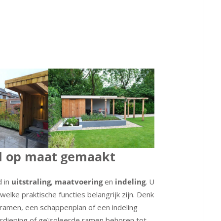
l op maat gemaakt
d in
uitstraling
,
maatvoering
en
indeling
. U
 welke praktische functies belangrijk zijn. Denk
 ramen, een schappenplan of een indeling
rdieping of geïsoleerde ramen behoren tot