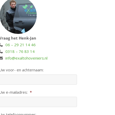
Vraag het Henk-Jan
06 – 29 21 14 46
0318 – 76 83 14
info@exaltohoveniers.nl
Uw voor- en achternaam:
Uw e-mailadres:
*
Uw telefoonnummer: